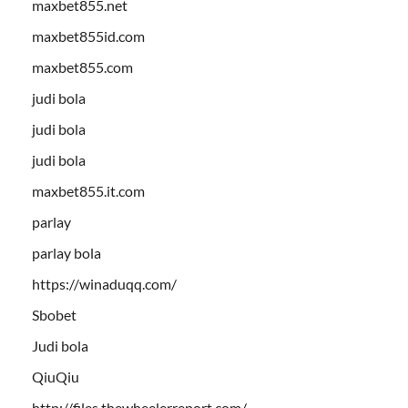
maxbet855.net
maxbet855id.com
maxbet855.com
judi bola
judi bola
judi bola
maxbet855.it.com
parlay
parlay bola
https://winaduqq.com/
Sbobet
Judi bola
QiuQiu
http://files.thewheelerreport.com/