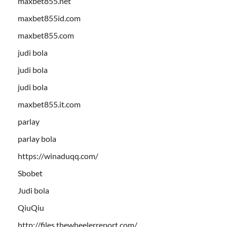
maxbet855.net
maxbet855id.com
maxbet855.com
judi bola
judi bola
judi bola
maxbet855.it.com
parlay
parlay bola
https://winaduqq.com/
Sbobet
Judi bola
QiuQiu
http://files.thewheelerreport.com/