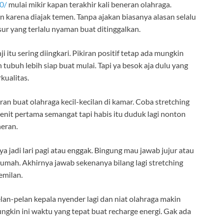
0/
mulai mikir kapan terakhir kali beneran olahraga.
pun karena diajak temen. Tanpa ajakan biasanya alasan selalu
ur yang terlalu nyaman buat ditinggalkan.
ji itu sering diingkari. Pikiran positif tetap ada mungkin
 tubuh lebih siap buat mulai. Tapi ya besok aja dulu yang
kualitas.
iran buat olahraga kecil-kecilan di kamar. Coba stretching
menit pertama semangat tapi habis itu duduk lagi nonton
neran.
 jadi lari pagi atau enggak. Bingung mau jawab jujur atau
 rumah. Akhirnya jawab sekenanya bilang lagi stretching
emilan.
an-pelan kepala nyender lagi dan niat olahraga makin
gkin ini waktu yang tepat buat recharge energi. Gak ada