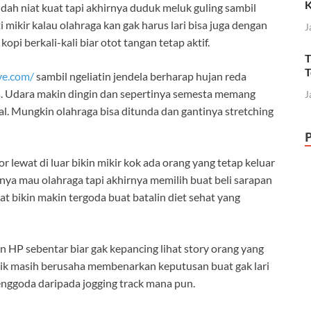
K
dah niat kuat tapi akhirnya duduk meluk guling sambil
ti mikir kalau olahraga kan gak harus lari bisa juga dengan
J
pi berkali-kali biar otot tangan tetap aktif.
T
T
ive.com/
sambil ngeliatin jendela berharap hujan reda
as. Udara makin dingin dan sepertinya semesta memang
J
al. Mungkin olahraga bisa ditunda dan gantinya stretching
r lewat di luar bikin mikir kok ada orang yang tetap keluar
nya mau olahraga tapi akhirnya memilih buat beli sarapan
t bikin makin tergoda buat batalin diet sehat yang
in HP sebentar biar gak kepancing lihat story orang yang
risik masih berusaha membenarkan keputusan buat gak lari
 menggoda daripada jogging track mana pun.