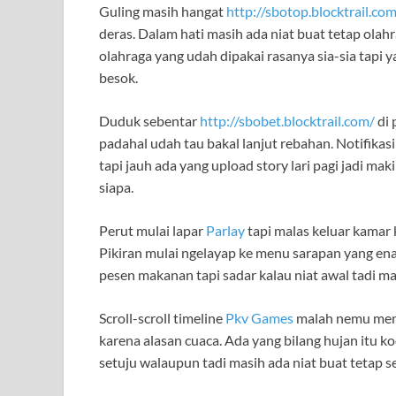
Guling masih hangat
http://sbotop.blocktrail.co
deras. Dalam hati masih ada niat buat tetap olahr
olahraga yang udah dipakai rasanya sia-sia tapi y
besok.
Duduk sebentar
http://sbobet.blocktrail.com/
di 
padahal udah tau bakal lanjut rebahan. Notifika
tapi jauh ada yang upload story lari pagi jadi mak
siapa.
Perut mulai lapar
Parlay
tapi malas keluar kamar k
Pikiran mulai ngelayap ke menu sarapan yang en
pesen makanan tapi sadar kalau niat awal tadi ma
Scroll-scroll timeline
Pkv Games
malah nemu meme 
karena alasan cuaca. Ada yang bilang hujan itu ko
setuju walaupun tadi masih ada niat buat tetap se