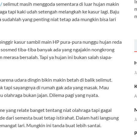
I
m/
selimut masih menggoda sementara di luar hujan makin
m
aga tapi kaki udah setengah melangkah ke kasur lagi. Baju
m
a sudahlah yang penting niat tetap ada mungkin bisa lari
pinggir kasur sambil main HP pura-pura nunggu hujan reda
si sosmed tiba-tiba banyak ada yang ngajakin nongkrong
in merasa bersalah. Tapi ya hujan ini bukan salah siapa-
H
J
arena udara dingin bikin makin betah di balik selimut.
K
ak tapi sayangnya di rumah gak ada yang masak. Mau
u olahraga bukan jajan. Dilema pagi yang nyata.
A
M
yang relate banget tentang niat olahraga tapi gagal
de dari semesta buat tetap istirahat. Dalam hati langsung
J
mangat lari. Mungkin ini tanda buat lebih santai.
P