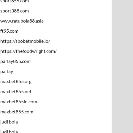
sport855.com
sport388.com
www.ratubola88.asia
ft95.com
https://sbobetmobile.io/
https://thefoodwright.com/
parlay855.com
parlay
maxbet855.org
maxbet855.net
maxbet855id.com
maxbet855.com
judi bola
judi bola