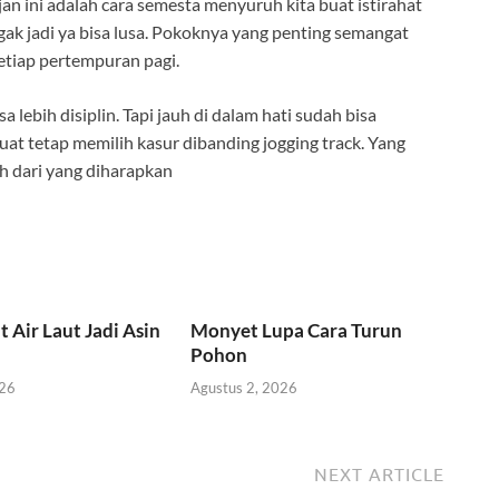
n ini adalah cara semesta menyuruh kita buat istirahat
 gak jadi ya bisa lusa. Pokoknya yang penting semangat
etiap pertempuran pagi.
lebih disiplin. Tapi jauh di dalam hati sudah bisa
at tetap memilih kasur dibanding jogging track. Yang
uh dari yang diharapkan
t Air Laut Jadi Asin
Monyet Lupa Cara Turun
Pohon
026
Agustus 2, 2026
NEXT ARTICLE