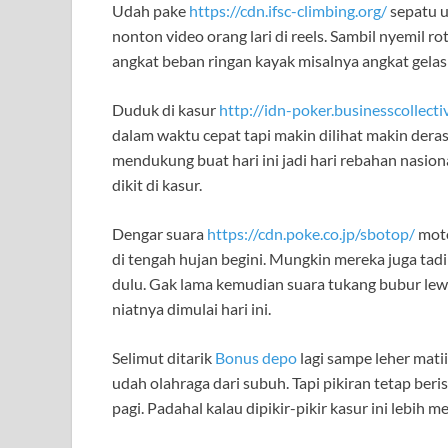
Udah pake
https://cdn.ifsc-climbing.org/
sepatu u
nonton video orang lari di reels. Sambil nyemil ro
angkat beban ringan kayak misalnya angkat gelas ko
Duduk di kasur
http://idn-poker.businesscollect
dalam waktu cepat tapi makin dilihat makin der
mendukung buat hari ini jadi hari rebahan nasion
dikit di kasur.
Dengar suara
https://cdn.poke.co.jp/sbotop/
moto
di tengah hujan begini. Mungkin mereka juga tadi
dulu. Gak lama kemudian suara tukang bubur lewa
niatnya dimulai hari ini.
Selimut ditarik
Bonus depo
lagi sampe leher mati
udah olahraga dari subuh. Tapi pikiran tetap be
pagi. Padahal kalau dipikir-pikir kasur ini lebih