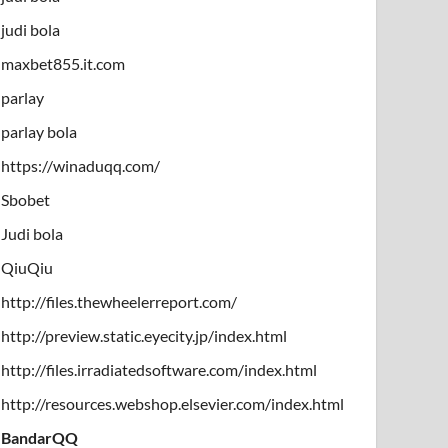
judi bola
maxbet855.it.com
parlay
parlay bola
https://winaduqq.com/
Sbobet
Judi bola
QiuQiu
http://files.thewheelerreport.com/
http://preview.static.eyecity.jp/index.html
http://files.irradiatedsoftware.com/index.html
http://resources.webshop.elsevier.com/index.html
BandarQQ