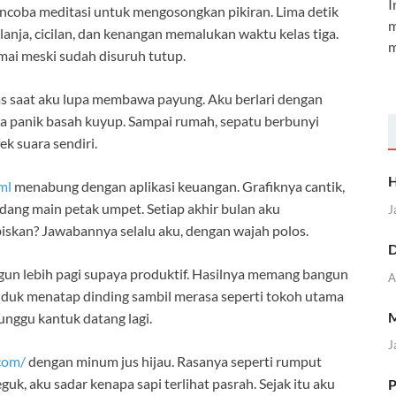
I
coba meditasi untuk mengosongkan pikiran. Lima detik
m
anja, cicilan, dan kenangan memalukan waktu kelas tiga.
m
amai meski sudah disuruh tutup.
s saat aku lupa membawa payung. Aku berlari dengan
nya panik basah kuyup. Sampai rumah, sepatu berbunyi
ek suara sendiri.
H
ml
menabung dengan aplikasi keuangan. Grafiknya cantik,
dang main petak umpet. Setiap akhir bulan aku
J
iskan? Jawabannya selalu aku, dengan wajah polos.
D
un lebih pagi supaya produktif. Hasilnya memang bangun
A
duduk menatap dinding sambil merasa seperti tokoh utama
M
unggu kantuk datang lagi.
J
com/
dengan minum jus hijau. Rasanya seperti rumput
guk, aku sadar kenapa sapi terlihat pasrah. Sejak itu aku
P