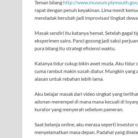
Teman bilang
http://www.museum.plymouth.gov.
rapat dengan penuh keyakinan. Lima menit kemudia
mendadak berubah jadi improvisasi tingkat dewa 
Masak sendiri itu katanya hemat. Setelah gagal tig
eksperimen sains. Panci gosong jadi saksi perju
pura bilang itu strategi efisiensi waktu.
Katanya tidur cukup bikin awet muda. Aku tidur ce
cuma rambut makin susah diatur. Mungkin yang a
alasan untuk rebahan lebih lama.
Aku belajar masak dari video singkat yang terlih
adonan menempel di mana mana kecuali di loyang.
kurator yang menyerah sebelum pameran.
Saat belanja online, aku merasa seperti investo
menyelamatkan masa depan. Padahal yang disela