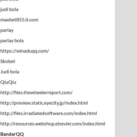
judi bola
maxbet855.it.com
parlay
parlay bola
https://winaduqq.com/
Sbobet
Judi bola
QiuQiu
http://files.thewheelerreport.com/
http://preview.static.eyecity.jp/index.html
http://files.irradiatedsoftware.com/index.html
http://resources.webshop.elsevier.com/index.html
BandarQQ