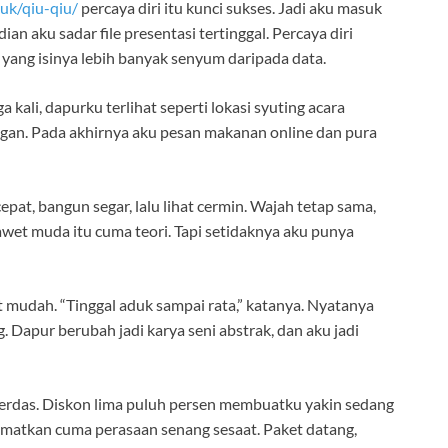
uk/qiu-qiu/
percaya diri itu kunci sukses. Jadi aku masuk
n aku sadar file presentasi tertinggal. Percaya diri
yang isinya lebih banyak senyum daripada data.
a kali, dapurku terlihat seperti lokasi syuting acara
angan. Pada akhirnya aku pesan makanan online dan pura
pat, bangun segar, lalu lihat cermin. Wajah tetap sama,
wet muda itu cuma teori. Tapi setidaknya aku punya
at mudah. “Tinggal aduk sampai rata,” katanya. Nyatanya
 Dapur berubah jadi karya seni abstrak, dan aku jadi
r cerdas. Diskon lima puluh persen membuatku yakin sedang
matkan cuma perasaan senang sesaat. Paket datang,