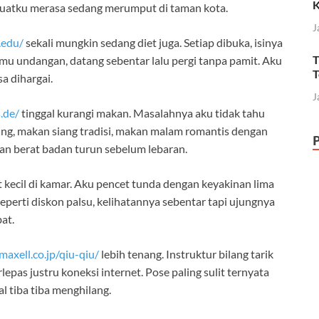
K
mbuatku merasa sedang merumput di taman kota.
J
.edu/
sekali mungkin sedang diet juga. Setiap dibuka, isinya
T
amu undangan, datang sebentar lalu pergi tanpa pamit. Aku
T
a dihargai.
J
.de/
tinggal kurangi makan. Masalahnya aku tidak tahu
ing, makan siang tradisi, makan malam romantis dengan
an berat badan turun sebelum lebaran.
 kecil di kamar. Aku pencet tunda dengan keyakinan lima
seperti diskon palsu, kelihatannya sebentar tapi ujungnya
at.
.maxell.co.jp/qiu-qiu/
lebih tenang. Instruktur bilang tarik
epas justru koneksi internet. Pose paling sulit ternyata
l tiba tiba menghilang.