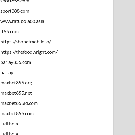
sport855.com
sport388.com
www.ratubola88.asia
ft95.com
https://sbobetmobile.io/
https://thefoodwright.com/
parlay855.com
parlay
maxbet855.org
maxbet855.net
maxbet855id.com
maxbet855.com
judi bola
judi bola