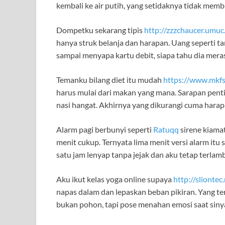
kembali ke air putih, yang setidaknya tidak me
Dompetku sekarang tipis
http://zzzchaucer.umuc
hanya struk belanja dan harapan. Uang seperti t
sampai menyapa kartu debit, siapa tahu dia meras
Temanku bilang diet itu mudah
https://www.mkfs
harus mulai dari makan yang mana. Sarapan pent
nasi hangat. Akhirnya yang dikurangi cuma harap
Alarm pagi berbunyi seperti
Ratuqq
sirene kiamat
menit cukup. Ternyata lima menit versi alarm itu 
satu jam lenyap tanpa jejak dan aku tetap terlamb
Aku ikut kelas yoga online supaya
http://sliontec
napas dalam dan lepaskan beban pikiran. Yang terl
bukan pohon, tapi pose menahan emosi saat sinya