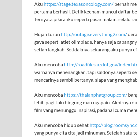
Aku
https://stage.texasoncology.com/
pernah men
pertama berhasil. Detik keenam muncul daftar bel
Ternyata pikiranku seperti pasar malam, selalu r
Hujan turun
http://outage.everything2.com/
dera
gaya seperti atlet olimpiade, hanya saja cabang
setiap langkah. Setidaknya sekarang aku punya ef
Aku mencoba
http://roadfiles.azdot.gov/index.ht
warnanya menenangkan, tapi saldonya seperti se
mencarinya sambil bertanya, siapa yang menghab
Aku mencoba
https://thaianphatgroup.com/
bang
lebih pagi, lalu bingung mau ngapain. Akhirnya 
film yang menunggu inspirasi, padahal cuma men
Aku mencoba hidup sehat
http://blog.roomsync.
yang punya cita cita jadi minuman. Setelah satu te