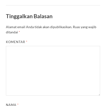
Tinggalkan Balasan
Alamat email Anda tidak akan dipublikasikan.
Ruas yang wajib
ditandai
*
KOMENTAR
*
NAMA
*