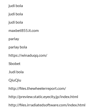
judi bola
judi bola
judi bola
maxbet855.it.com
parlay
parlay bola
https://winaduqq.com/
Sbobet
Judi bola
QiuQiu
http://files.thewheelerreport.com/
http://preview.static.eyecity.jp/index.html
http://files.irradiatedsoftware.com/index.html