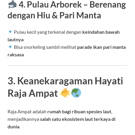
4. Pulau Arborek – Berenang
dengan Hiu & Pari Manta
Pulau kecil yang terkenal dengan
keindahan bawah
lautnya
Bisa snorkeling sambil melihat
parade ikan pari manta
raksasa
3. Keanekaragaman Hayati
Raja Ampat
Raja Ampat adalah
rumah bagi ribuan spesies laut
,
menjadikannya
salah satu ekosistem laut terkaya di
dunia
.