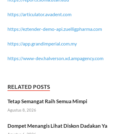
https://articulator.avadent.com
https://eztender-demo-api.zuelligpharma.com
https://app.grandimperial.com.my
https://www-dev.halverson.xd.ampagency.com
RELATED POSTS
Tetap Semangat Raih Semua Mimpi
Agustus 8, 2026
Dompet Menangis Lihat Diskon Dadakan Ya