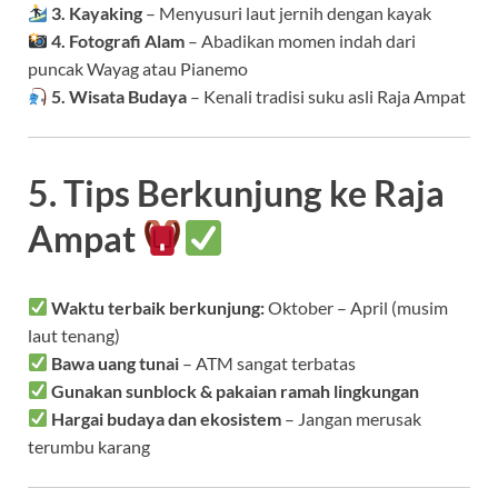
3. Kayaking
– Menyusuri laut jernih dengan kayak
4. Fotografi Alam
– Abadikan momen indah dari
puncak Wayag atau Pianemo
5. Wisata Budaya
– Kenali tradisi suku asli Raja Ampat
5. Tips Berkunjung ke Raja
Ampat
Waktu terbaik berkunjung:
Oktober – April (musim
laut tenang)
Bawa uang tunai
– ATM sangat terbatas
Gunakan sunblock & pakaian ramah lingkungan
Hargai budaya dan ekosistem
– Jangan merusak
terumbu karang