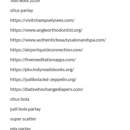
Judi Bola 2026
situs parlay
https://visitchampselysees.com/
https://www.angleorthodontist.org/
https://www.authenticbeautysalonandspa.com/
https://airportquickconnection.com/
https://freemeditationapps.com/
https://pkv.indyreadsbooks.org/
https://judibola.led-zeppelin.org/
https://dadswhochangediapers.com/
situs bola
judi bola parlay
super scatter
mix parlay