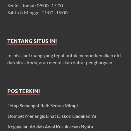
Senin—Jumat: 09:00–17:00
Sabtu & Minggu: 11:00–15:00
TENTANG SITUS INI
Ini bisa jadi ruang yang tepat untuk memperkenalkan diri
dan situs Anda, atau menuliskan daftar penghargaan.
POS TERKINI
Tetap Semangat Raih Semua Mimpi
Dompet Menangis Lihat Diskon Dadakan Ya
Kegagalan Adalah Awal Kesuksesan Nyata