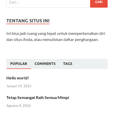
TENTANG SITUS INI
Ini bisa jadi ruang yang tepat untuk memperkenalkan diri
dan situs Anda, atau menuliskan daftar penghargaan.
POPULAR
COMMENTS
TAGS
Hello world!
Januari 19, 2025
Tetap Semangat Raih Semua Mimpi
Agustus 8, 2026