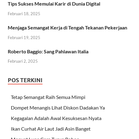
Tips Sukses Memulai Karir di Dunia Digital
Februari 18, 2025
Menjaga Semangat Kerja di Tengah Tekanan Pekerjaan
Februari 19, 2025
Roberto Baggio: Sang Pahlawan Italia
Februari 2, 2025
POS TERKINI
Tetap Semangat Raih Semua Mimpi
Dompet Menangis Lihat Diskon Dadakan Ya
Kegagalan Adalah Awal Kesuksesan Nyata
Ikan Curhat Air Laut Jadi Asin Banget