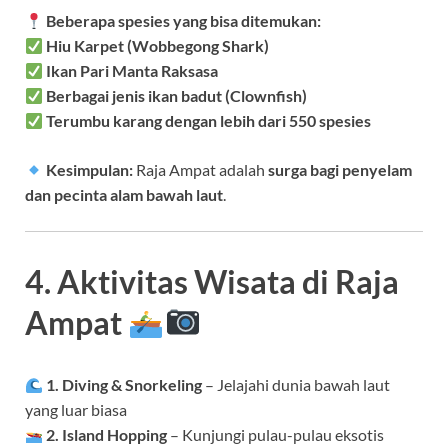
Beberapa spesies yang bisa ditemukan:
Hiu Karpet (Wobbegong Shark)
Ikan Pari Manta Raksasa
Berbagai jenis ikan badut (Clownfish)
Terumbu karang dengan lebih dari 550 spesies
Kesimpulan:
Raja Ampat adalah
surga bagi penyelam
dan pecinta alam bawah laut
.
4. Aktivitas Wisata di Raja
Ampat
1. Diving & Snorkeling
– Jelajahi dunia bawah laut
yang luar biasa
2. Island Hopping
– Kunjungi pulau-pulau eksotis