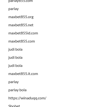
parlay855.com
parlay
maxbet855.org
maxbet855.net
maxbet855id.com
maxbet855.com
judi bola
judi bola
judi bola
maxbet855.it.com
parlay
parlay bola
https://winaduqq.com/
Sbobet