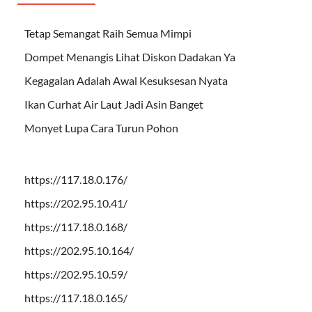
Tetap Semangat Raih Semua Mimpi
Dompet Menangis Lihat Diskon Dadakan Ya
Kegagalan Adalah Awal Kesuksesan Nyata
Ikan Curhat Air Laut Jadi Asin Banget
Monyet Lupa Cara Turun Pohon
https://117.18.0.176/
https://202.95.10.41/
https://117.18.0.168/
https://202.95.10.164/
https://202.95.10.59/
https://117.18.0.165/