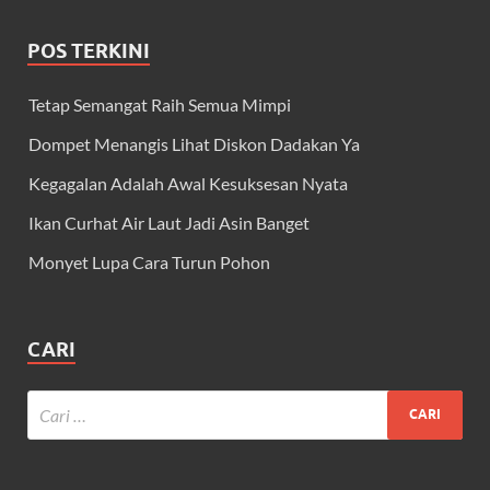
POS TERKINI
Tetap Semangat Raih Semua Mimpi
Dompet Menangis Lihat Diskon Dadakan Ya
Kegagalan Adalah Awal Kesuksesan Nyata
Ikan Curhat Air Laut Jadi Asin Banget
Monyet Lupa Cara Turun Pohon
CARI