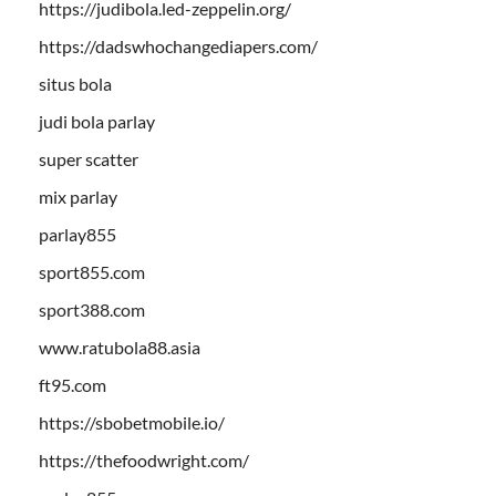
https://judibola.led-zeppelin.org/
https://dadswhochangediapers.com/
situs bola
judi bola parlay
super scatter
mix parlay
parlay855
sport855.com
sport388.com
www.ratubola88.asia
ft95.com
https://sbobetmobile.io/
https://thefoodwright.com/