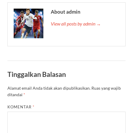
About admin
View all posts by admin →
Tinggalkan Balasan
Alamat email Anda tidak akan dipublikasikan.
Ruas yang wajib
ditandai
*
KOMENTAR
*