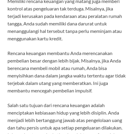
Memiliki rencana keuangan yang matang juga memberi
kontrol atas pengeluaran tak terduga. Misalnya, jika
terjadi kerusakan pada kendaraan atau peralatan rumah
tangga, Anda sudah memiliki dana darurat untuk
menanggulangi hal tersebut tanpa perlu meminjam atau
menggunakan kartu kredit.
Rencana keuangan membantu Anda merencanakan
pembelian besar dengan lebih bijak. Misalnya, jika Anda
berencana membeli mobil atau rumah, Anda bisa
menyisihkan dana dalam jangka waktu tertentu agar tidak
terjebak dalam utang yang memberatkan. Ini juga
membantu mencegah pembelian impulsif.
Salah satu tujuan dari rencana keuangan adalah
menciptakan kebiasaan hidup yang lebih disiplin. Anda
menjadi lebih bertanggung jawab atas pengelolaan uang
dan tahu persis untuk apa setiap pengeluaran dilakukan.