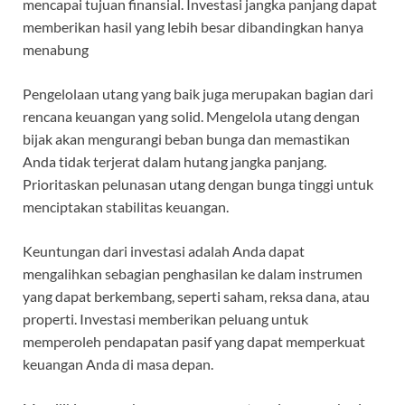
mencapai tujuan finansial. Investasi jangka panjang dapat
memberikan hasil yang lebih besar dibandingkan hanya
menabung
Pengelolaan utang yang baik juga merupakan bagian dari
rencana keuangan yang solid. Mengelola utang dengan
bijak akan mengurangi beban bunga dan memastikan
Anda tidak terjerat dalam hutang jangka panjang.
Prioritaskan pelunasan utang dengan bunga tinggi untuk
menciptakan stabilitas keuangan.
Keuntungan dari investasi adalah Anda dapat
mengalihkan sebagian penghasilan ke dalam instrumen
yang dapat berkembang, seperti saham, reksa dana, atau
properti. Investasi memberikan peluang untuk
memperoleh pendapatan pasif yang dapat memperkuat
keuangan Anda di masa depan.