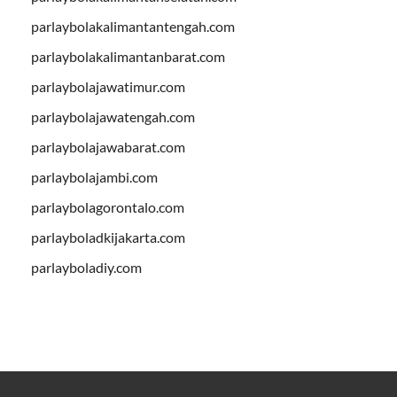
parlaybolakalimantantengah.com
parlaybolakalimantanbarat.com
parlaybolajawatimur.com
parlaybolajawatengah.com
parlaybolajawabarat.com
parlaybolajambi.com
parlaybolagorontalo.com
parlayboladkijakarta.com
parlayboladiy.com