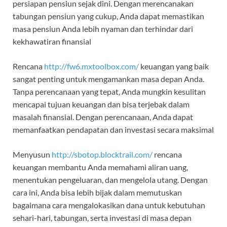
persiapan pensiun sejak dini. Dengan merencanakan
tabungan pensiun yang cukup, Anda dapat memastikan
masa pensiun Anda lebih nyaman dan terhindar dari
kekhawatiran finansial
Rencana
http://fw6.mxtoolbox.com/
keuangan yang baik
sangat penting untuk mengamankan masa depan Anda.
Tanpa perencanaan yang tepat, Anda mungkin kesulitan
mencapai tujuan keuangan dan bisa terjebak dalam
masalah finansial. Dengan perencanaan, Anda dapat
memanfaatkan pendapatan dan investasi secara maksimal
Menyusun
http://sbotop.blocktrail.com/
rencana
keuangan membantu Anda memahami aliran uang,
menentukan pengeluaran, dan mengelola utang. Dengan
cara ini, Anda bisa lebih bijak dalam memutuskan
bagaimana cara mengalokasikan dana untuk kebutuhan
sehari-hari, tabungan, serta investasi di masa depan