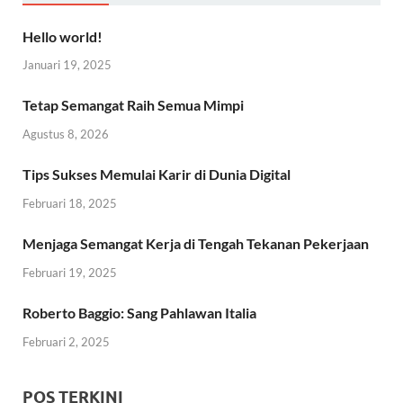
Hello world!
Januari 19, 2025
Tetap Semangat Raih Semua Mimpi
Agustus 8, 2026
Tips Sukses Memulai Karir di Dunia Digital
Februari 18, 2025
Menjaga Semangat Kerja di Tengah Tekanan Pekerjaan
Februari 19, 2025
Roberto Baggio: Sang Pahlawan Italia
Februari 2, 2025
POS TERKINI